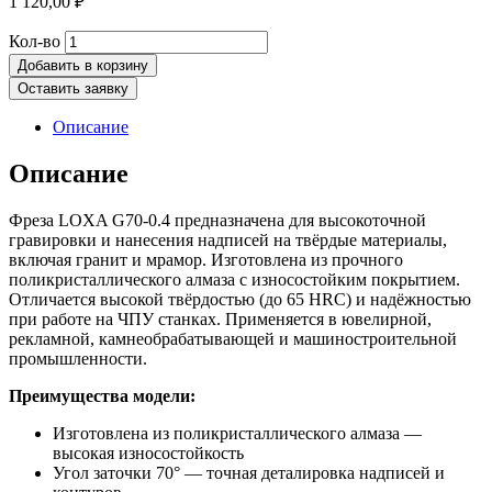
1 120,00
₽
Количество
Кол-во
товара
Добавить в корзину
Фреза
Оставить заявку
для
гравировки
Описание
LOXA
G70-
Описание
0.4
Фреза LOXA G70-0.4 предназначена для высокоточной
гравировки и нанесения надписей на твёрдые материалы,
включая гранит и мрамор. Изготовлена из прочного
поликристаллического алмаза с износостойким покрытием.
Отличается высокой твёрдостью (до 65 HRC) и надёжностью
при работе на ЧПУ станках. Применяется в ювелирной,
рекламной, камнеобрабатывающей и машиностроительной
промышленности.
Преимущества модели:
Изготовлена из поликристаллического алмаза —
высокая износостойкость
Угол заточки 70° — точная деталировка надписей и