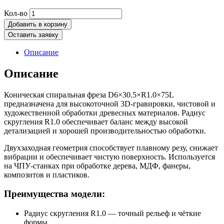
Количество
Кол-во
товара
Добавить в корзину
Фреза
Оставить заявку
конусная
по
Описание
дереву
D6*30.5*R1.0*75L
Описание
Коническая спиральная фреза D6×30.5×R1.0×75L
предназначена для высокоточной 3D-гравировки, чистовой и
художественной обработки древесных материалов. Радиус
скругления R1.0 обеспечивает баланс между высокой
детализацией и хорошей производительностью обработки.
Двухзаходная геометрия способствует плавному резу, снижает
вибрации и обеспечивает чистую поверхность. Используется
на ЧПУ-станках при обработке дерева, МДФ, фанеры,
композитов и пластиков.
Преимущества модели:
Радиус скругления R1.0 — точный рельеф и чёткие
формы