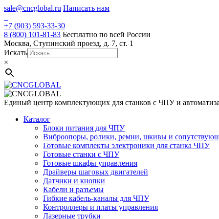
Skip
sale@cncglobal.ru
Написать нам
to
content
+7 (903) 593-33-30
8 (800) 101-81-83
Бесплатно по всей России
Москва, Ступинский проезд, д. 7, ст. 1
Искать
×
Единый центр комплектующих для станков с ЧПУ и автоматиз
Каталог
Блоки питания для ЧПУ
Виброопоры, ролики, ремни, шкивы и сопутствую
Готовые комплекты электроники для станка ЧПУ
Готовые станки с ЧПУ
Готовые шкафы управления
Драйверы шаговых двигателей
Датчики и кнопки
Кабели и разъемы
Гибкие кабель-каналы для ЧПУ
Контроллеры и платы управления
Лазерные трубки