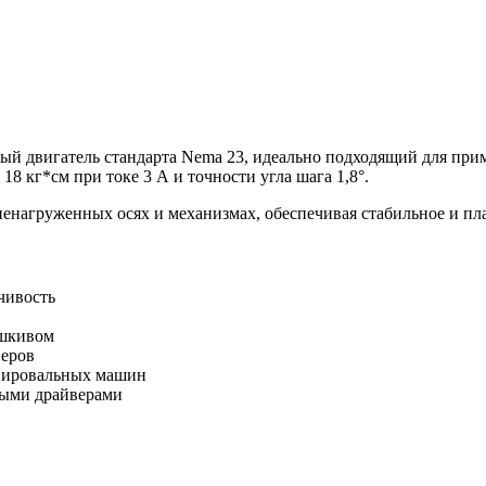
двигатель стандарта Nema 23, идеально подходящий для прим
8 кг*см при токе 3 А и точности угла шага 1,8°.
ненагруженных осях и механизмах, обеспечивая стабильное и пл
чивость
 шкивом
веров
авировальных машин
ными драйверами