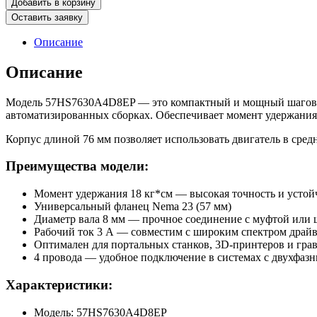
Добавить в корзину
Шаговый
Оставить заявку
двигатель
57HS7630A4D8EP
Описание
Nema
23
Описание
Модель 57HS7630A4D8EP — это компактный и мощный шаговый 
автоматизированных сборках. Обеспечивает момент удержания 1
Корпус длиной 76 мм позволяет использовать двигатель в сред
Преимущества модели:
Момент удержания 18 кг*см — высокая точность и устой
Универсальный фланец Nema 23 (57 мм)
Диаметр вала 8 мм — прочное соединение с муфтой или
Рабочий ток 3 А — совместим с широким спектром драй
Оптимален для портальных станков, 3D-принтеров и гр
4 провода — удобное подключение в системах с двухфаз
Характеристики:
Модель: 57HS7630A4D8EP