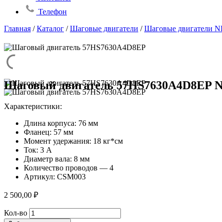
Телефон
Главная
/
Каталог
/
Шаговые двигатели
/
Шаговые двигатели N
Шаговый двигатель 57HS7630A4D8EP N
Характеристики:
Длина корпуса: 76 мм
Фланец: 57 мм
Момент удержания: 18 кг*см
Ток: 3 А
Диаметр вала: 8 мм
Количество проводов — 4
Артикул: CSM003
2 500,00
₽
Количество
Кол-во
товара