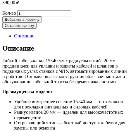
890,00
₽
Количество
Кол-во
товара
Добавить в корзину
Гибкий
Оставить заявку
кабель-
канал
Описание
15х40
R20
Описание
(с
держателями)
Гибкий кабель-канал 15×40 мм с радиусом изгиба 20 мм
предназначен для укладки и защиты кабелей и шлангов в
подвижных узлах станков с ЧПУ, автоматизированных линий
и роботов. Открывающаяся конструкция облегчает монтаж и
обслуживание кабельной трассы без демонтажа системы.
Преимущества модели:
Удобное внутреннее сечение 15×40 мм — оптимально
для прокладки сигнальных и силовых кабелей
Радиус изгиба 20 мм — идеален для высокочастотных
перемещений
Открывающийся тип — быстрый доступ к кабелям для
замены или ремонта