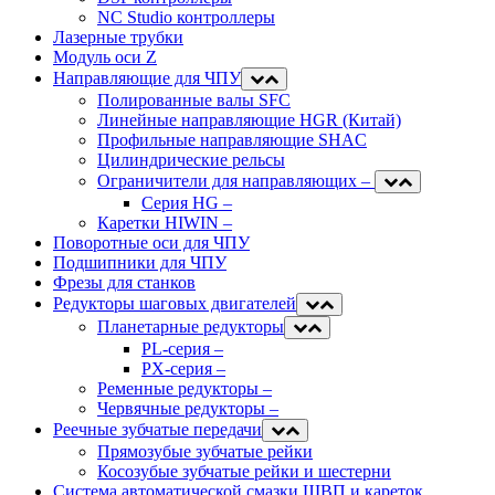
NC Studio контроллеры
Лазерные трубки
Модуль оси Z
Направляющие для ЧПУ
Полированные валы SFC
Линейные направляющие HGR (Китай)
Профильные направляющие SHAC
Цилиндрические рельсы
Ограничители для направляющих
–
Серия HG
–
Каретки HIWIN
–
Поворотные оси для ЧПУ
Подшипники для ЧПУ
Фрезы для станков
Редукторы шаговых двигателей
Планетарные редукторы
PL-серия
–
PX-серия
–
Ременные редукторы
–
Червячные редукторы
–
Реечные зубчатые передачи
Прямозубые зубчатые рейки
Косозубые зубчатые рейки и шестерни
Система автоматической смазки ШВП и кареток