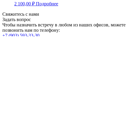
2 100,00
₽
Подробнее
Свяжитесь с нами
Задать вопрос
Чтобы назначить встречу в любом из наших офисов, можете
позвонить нам по телефону:
+7 (903) 593-33-30
Вы можете оставить заявку и мы свяжемся с вами в
ближайшее время.
Нажимая на кнопку, Вы соглашаетесь из
политикой
конфиденциальности