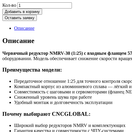
Количество
Кол-во
товара
Добавить в корзину
Червячный
Оставить заявку
редуктор
57мм
Описание
NMRV-
30
Описание
(1:25)
Червячный редуктор NMRV-30 (1:25) с входным фланцем 5
оборудовании. Модель обеспечивает снижение скорости враще
Преимущества модели:
Передаточное отношение 1:25 для точного контроля скор
Компактный корпус из алюминиевого сплава — лёгкий 
Совместимость с шаговыми и сервомоторами (фланец N
Сниженный уровень шума при работе
Удобный монтаж и долговечность эксплуатации
Почему выбирают CNCGLOBAL:
Широкий выбор редукторов NMRV и комплектующих
Гарантия качества и совместимости с ЧПУ-системами