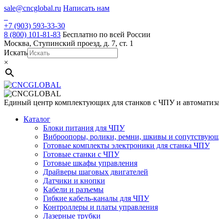
Skip
sale@cncglobal.ru
Написать нам
to
content
+7 (903) 593-33-30
8 (800) 101-81-83
Бесплатно по всей России
Москва, Ступинский проезд, д. 7, ст. 1
Искать
×
Единый центр комплектующих для станков с ЧПУ и автоматиз
Каталог
Блоки питания для ЧПУ
Виброопоры, ролики, ремни, шкивы и сопутствую
Готовые комплекты электроники для станка ЧПУ
Готовые станки с ЧПУ
Готовые шкафы управления
Драйверы шаговых двигателей
Датчики и кнопки
Кабели и разъемы
Гибкие кабель-каналы для ЧПУ
Контроллеры и платы управления
Лазерные трубки