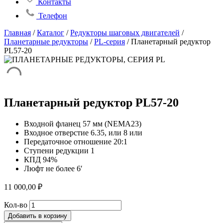
Контакты
Телефон
Главная
/
Каталог
/
Редукторы шаговых двигателей
/
Планетарные редукторы
/
PL-серия
/
Планетарный редуктор
PL57-20
Планетарный редуктор PL57-20
Входной фланец 57 мм (NEMA23)
Входное отверстие 6.35, или 8 или
Передаточное отношение 20:1
Ступени редукции 1
КПД 94%
Люфт не более 6′
11 000,00
₽
Количество
Кол-во
товара
Добавить в корзину
Планетарный