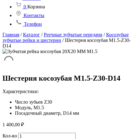
0
Корзина
Контакты
Телефон
Главная
/
Каталог
/
Реечные зубчатые передачи
/
Косозубые
зубчатые рейки и шестерни
/
Шестерня косозубая M1.5-Z30-
D14
Шестерня косозубая M1.5-Z30-D14
Характеристики:
Число зубьев Z30
Модуль, M1.5
Посадочный диаметр, D14 мм
1 400,00
₽
Количество
Кол-во