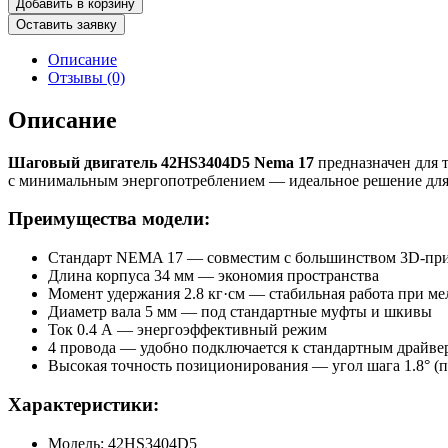
Добавить в корзину
Шаговый
Оставить заявку
двигатель
42HS3404D5
Описание
Nema
Отзывы (0)
17
Описание
Шаговый двигатель 42HS3404D5 Nema 17
предназначен для 
с минимальным энергопотреблением — идеальное решение для 
Преимущества модели:
Стандарт NEMA 17 — совместим с большинством 3D-пр
Длина корпуса 34 мм — экономия пространства
Момент удержания 2.8 кг·см — стабильная работа при ме
Диаметр вала 5 мм — под стандартные муфты и шкивы
Ток 0.4 А — энергоэффективный режим
4 провода — удобно подключается к стандартным драйве
Высокая точность позиционирования — угол шага 1.8° 
Характеристики:
Модель: 42HS3404D5