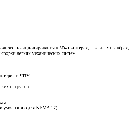
точного позиционирования в 3D-принтерах, лазерных гравёрах,
сборки лёгких механических систем.
интеров и ЧПУ
лких нагрузках
рам
(по умолчанию для NEMA 17)