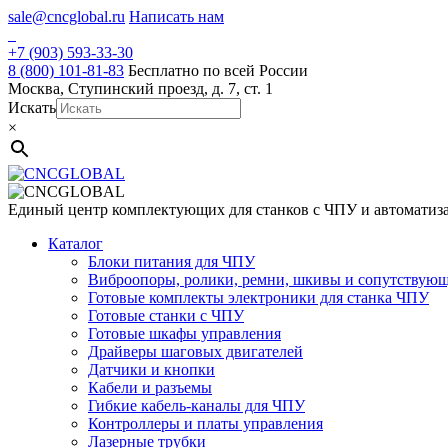
Skip
sale@cncglobal.ru
Написать нам
to
content
+7 (903) 593-33-30
8 (800) 101-81-83
Бесплатно по всей России
Москва, Ступинский проезд, д. 7, ст. 1
Искать
×
Единый центр комплектующих для станков с ЧПУ и автоматиз
Каталог
Блоки питания для ЧПУ
Виброопоры, ролики, ремни, шкивы и сопутствую
Готовые комплекты электроники для станка ЧПУ
Готовые станки с ЧПУ
Готовые шкафы управления
Драйверы шаговых двигателей
Датчики и кнопки
Кабели и разъемы
Гибкие кабель-каналы для ЧПУ
Контроллеры и платы управления
Лазерные трубки