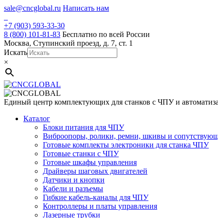
Skip
sale@cncglobal.ru
Написать нам
to
content
+7 (903) 593-33-30
8 (800) 101-81-83
Бесплатно по всей России
Москва, Ступинский проезд, д. 7, ст. 1
Искать
×
Единый центр комплектующих для станков с ЧПУ и автоматиз
Каталог
Блоки питания для ЧПУ
Виброопоры, ролики, ремни, шкивы и сопутствую
Готовые комплекты электроники для станка ЧПУ
Готовые станки с ЧПУ
Готовые шкафы управления
Драйверы шаговых двигателей
Датчики и кнопки
Кабели и разъемы
Гибкие кабель-каналы для ЧПУ
Контроллеры и платы управления
Лазерные трубки