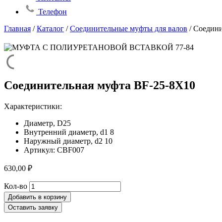
Телефон
Главная
/
Каталог
/
Соединительные муфты для валов
/
Соедини
Соединительная муфта BF-25-8X10
Характеристики:
Диаметр, D25
Внутренний диаметр, d1 8
Наружный диаметр, d2 10
Артикул: CBF007
630,00
₽
Количество
Кол-во
товара
Добавить в корзину
Соединительная
Оставить заявку
муфта
BF-