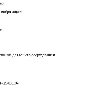
ер
, виброзащита
ии
шение для вашего оборудования!
BF-25-8X10»