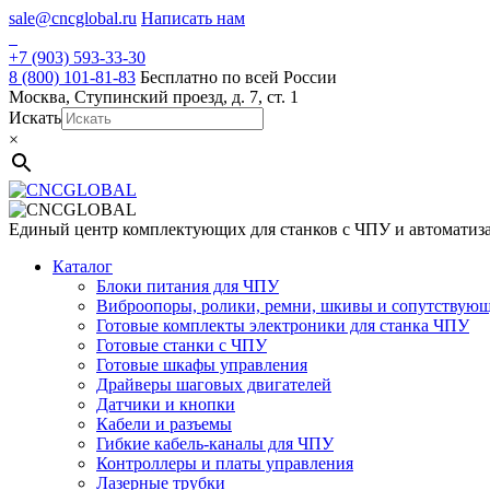
Skip
sale@cncglobal.ru
Написать нам
to
content
+7 (903) 593-33-30
8 (800) 101-81-83
Бесплатно по всей России
Москва, Ступинский проезд, д. 7, ст. 1
Искать
×
Единый центр комплектующих для станков с ЧПУ и автоматиз
Каталог
Блоки питания для ЧПУ
Виброопоры, ролики, ремни, шкивы и сопутствую
Готовые комплекты электроники для станка ЧПУ
Готовые станки с ЧПУ
Готовые шкафы управления
Драйверы шаговых двигателей
Датчики и кнопки
Кабели и разъемы
Гибкие кабель-каналы для ЧПУ
Контроллеры и платы управления
Лазерные трубки