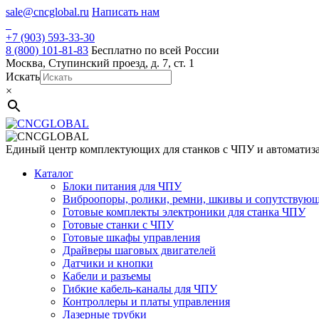
Skip
sale@cncglobal.ru
Написать нам
to
content
+7 (903) 593-33-30
8 (800) 101-81-83
Бесплатно по всей России
Москва, Ступинский проезд, д. 7, ст. 1
Искать
×
Единый центр комплектующих для станков с ЧПУ и автоматиз
Каталог
Блоки питания для ЧПУ
Виброопоры, ролики, ремни, шкивы и сопутствую
Готовые комплекты электроники для станка ЧПУ
Готовые станки с ЧПУ
Готовые шкафы управления
Драйверы шаговых двигателей
Датчики и кнопки
Кабели и разъемы
Гибкие кабель-каналы для ЧПУ
Контроллеры и платы управления
Лазерные трубки