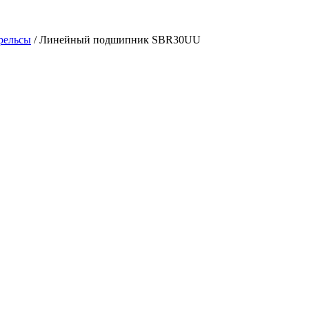
рельсы
/
Линейный подшипник SBR30UU