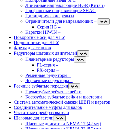
Полированные валы SFC
Линейные направляющие HGR (Китай)
Профильные направляющие SHAC
Цилиндрические рельсы
Ограничители для направляющих
–
Серия HG
–
Каретки HIWIN
–
Поворотные оси для ЧПУ
Подшипники для ЧПУ
Фрезы для станков
Редукторы шаговых двигателей
Планетарные редукторы
PL-серия
–
PX-серия
–
Ременные редукторы
–
Червячные редукторы
–
Реечные зубчатые передачи
Прямозубые зубчатые рейки
Косозубые зубчатые рейки и шестерни
Система автоматической смазки ШВП и кареток
Соединительные муфты для валов
Частотные преобразователи
Шаговые двигатели
Шаговые двигатели NEMA 17 (42 мм)
Шаговые двигатели NEMA 23 (57 мм)