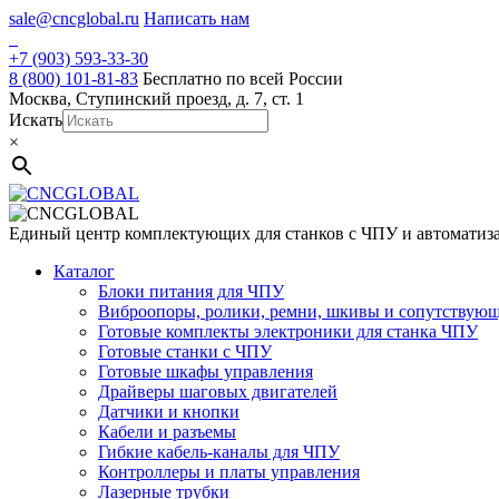
Skip
sale@cncglobal.ru
Написать нам
to
content
+7 (903) 593-33-30
8 (800) 101-81-83
Бесплатно по всей России
Москва, Ступинский проезд, д. 7, ст. 1
Искать
×
Единый центр комплектующих для станков с ЧПУ и автоматиз
Каталог
Блоки питания для ЧПУ
Виброопоры, ролики, ремни, шкивы и сопутствую
Готовые комплекты электроники для станка ЧПУ
Готовые станки с ЧПУ
Готовые шкафы управления
Драйверы шаговых двигателей
Датчики и кнопки
Кабели и разъемы
Гибкие кабель-каналы для ЧПУ
Контроллеры и платы управления
Лазерные трубки